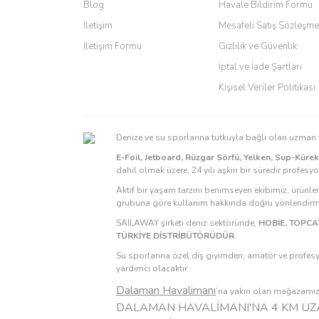
Ürün bilgilerinde hatalar bulunuyor.
Blog
Havale Bildirim Formu
Ürün fiyatı diğer sitelerden daha pahalı.
İletişim
Mesafeli Satış Sözleşme
Bu ürüne benzer farklı alternatifler olmalı.
İletişim Formu
Gizlilik ve Güvenlik
İptal ve İade Şartları
Kişisel Veriler Politikası
Denize ve su sporlarına tutkuyla bağlı olan uzma
E-Foil, Jetboard, Rüzgar Sörfü, Yelken, Sup-Küre
dahil olmak üzere, 24 yılı aşkın bir süredir profesy
Aktif bir yaşam tarzını benimseyen ekibimiz, ürünle
grubuna göre kullanım hakkında doğru yönlendirmel
SAILAWAY şirketi deniz sektöründe,
HOBIE, TOPCAT
TÜRKİYE DİSTRİBÜTÖRÜDÜR
.
Su sporlarına özel dış giyimden, amatör ve profesy
yardımcı olacaktır.
Dalaman Havalimanı
’na yakın olan mağazamızı 
DALAMAN HAVALİMANI'NA 4 KM UZA