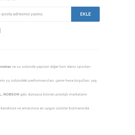
EKLE
anımlar
ve su üstünde yapılan diğer tüm deniz sporları
rin su üstündeki performansları, çevre-hava koşulları, yaş
GUL, ROBSON
gibi dünyaca bilinen prestijli markaların
z, kendinize ve amacınıza en uygun ürünler bulmanızda