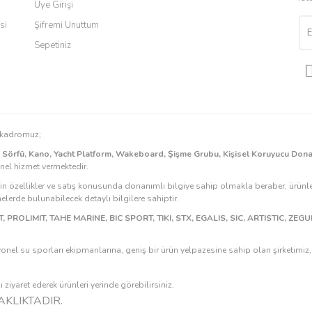
Üye Girişi
si
Şifremi Unuttum
Sepetiniz
Gönder
n kadromuz;
k Sörfü, Kano, Yacht Platform, Wakeboard, Şişme Grubu, Kişisel Koruyucu Don
onel hizmet vermektedir.
rin özellikler ve satış konusunda donanımlı bilgiye sahip olmakla beraber, ürünle
erde bulunabilecek detaylı bilgilere sahiptir.
, PROLIMIT, TAHE MARINE, BIC SPORT, TIKI, STX, EGALIS, SIC, ARTISTIC, ZE
onel su sporları ekipmanlarına, geniş bir ürün yelpazesine sahip olan şirketimi
ziyaret ederek ürünleri yerinde görebilirsiniz.
KLIKTADIR.