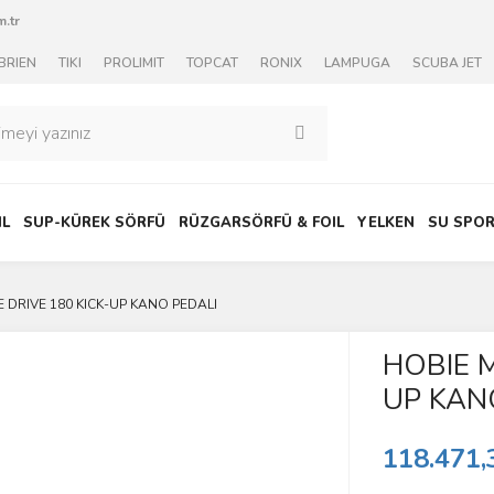
.tr
BRIEN
TIKI
PROLIMIT
TOPCAT
RONIX
LAMPUGA
SCUBA JET
IL
SUP-KÜREK SÖRFÜ
RÜZGARSÖRFÜ & FOIL
YELKEN
SU SPOR
 DRIVE 180 KICK-UP KANO PEDALI
HOBIE M
UP KAN
118.471,