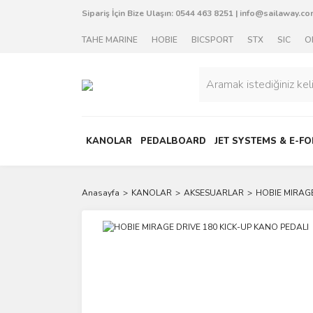
Sipariş İçin Bize Ulaşın:
0544 463 8251
|
info@sailaway.com
TAHE MARINE
HOBIE
BICSPORT
STX
SIC
O
KANOLAR
PEDALBOARD
JET SYSTEMS & E-FO
Anasayfa
KANOLAR
AKSESUARLAR
HOBIE MIRAGE