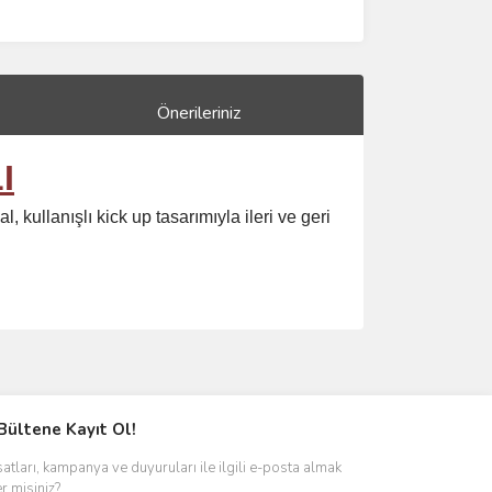
Önerileriniz
I
ullanışlı kick up tasarımıyla ileri ve geri
ımıza iletebilirsiniz.
Bültene Kayıt Ol!
satları, kampanya ve duyuruları ile ilgili e-posta almak
er misiniz?