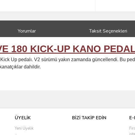
Yorumlar
Taksit Seçenekleri
E 180 KICK-UP KANO PEDAL
Kick Up pedalı. V2 sürümü yakın zamanda güncellendi. Bu pedal, k
natçıklar dahildir.
ve diğer konularda yetersiz gördüğünüz noktaları öneri formunu kullanarak taraf
Bu ürüne ilk yorumu siz yapın!
ÜYELİK
BİZİ TAKİP EDİN
E-
r.
Yorum Yaz
Yeni Üyelik
Fır
ist