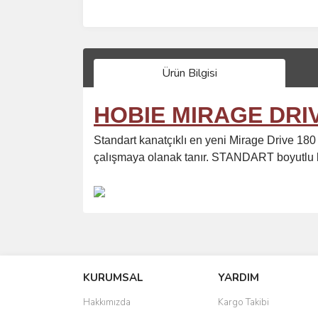
Ürün Bilgisi
HOBIE MIRAGE DRIV
Standart kanatçıklı en yeni Mirage Drive 180 
çalışmaya olanak tanır. STANDART boyutlu ka
Bu ürünün fiyat bilgisi, resim, ürün açıklamalarında 
Görüş ve önerileriniz için teşekkür ederiz.
KURUMSAL
YARDIM
Ürün resmi kalitesiz, bozuk veya görüntülenemiyo
Ürün açıklamasında eksik bilgiler bulunuyor.
Hakkımızda
Kargo Takibi