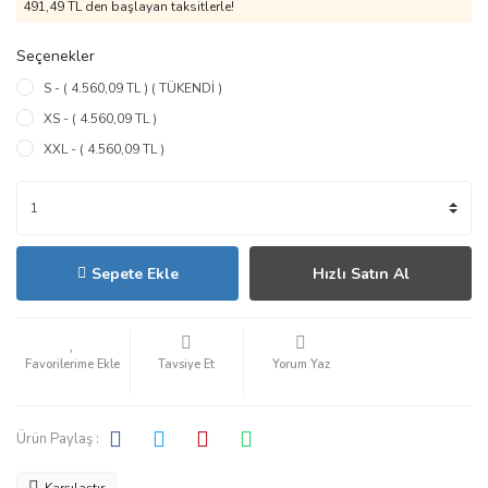
491,49 TL den başlayan taksitlerle!
Seçenekler
S - ( 4.560,09 TL ) ( TÜKENDİ )
XS - ( 4.560,09 TL )
XXL - ( 4.560,09 TL )
Sepete Ekle
Hızlı Satın Al
Tavsiye Et
Yorum Yaz
Ürün Paylaş :