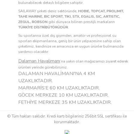
bulunabilecek detaylı bilgilere sahiptir.
SAILAWAY şirketi deniz sektöründe,
HOBIE, TOPCAT, PROLIMIT,
TAHE MARINE, BIC SPORT, TIKI, STX, EGALIS, SIC, ARTISTIC,
ZEGUL, ROBSON
gibi dünyaca bilinen prestijli markaların
TÜRKİYE DİSTRİBÜTÖRÜDÜR
.
Su sporlarına özel dış giyimden, amatör ve profesyonel su
sporları ekipmanlarına, geniş bir ürün yelpazesine sahip olan
şirketimiz, kendinize ve amacınıza en uygun ürünler bulmanızda
yardımcı olacaktır.
Dalaman Havalimanı
’na yakın olan mağazamızı ziyaret ederek
ürünleri yerinde görebilirsiniz.
DALAMAN HAVALİMANI'NA 4 KM
UZAKLIKTADIR.
MARMARİS’E 60 KM UZAKLIKTADIR.
GÖCEK MERKEZE 10 KM UZAKLIKTADIR.
FETHİYE MERKEZE 35 KM UZAKLIKTADIR.
© Tüm hakları saklıdır. Kredi kartı bilgileriniz 256bit SSL sertifikası ile
korunmaktadır.