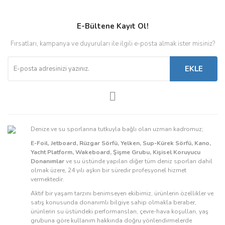
E-Bültene Kayıt Ol!
Fırsatları, kampanya ve duyuruları ile ilgili e-posta almak ister misiniz?
EKLE
Denize ve su sporlarına tutkuyla bağlı olan uzman kadromuz;
E-Foil, Jetboard, Rüzgar Sörfü, Yelken, Sup-Kürek Sörfü, Kano,
Yacht Platform, Wakeboard, Şişme Grubu, Kişisel Koruyucu
Donanımlar
ve su üstünde yapılan diğer tüm deniz sporları dahil
olmak üzere, 24 yılı aşkın bir süredir profesyonel hizmet
vermektedir.
Aktif bir yaşam tarzını benimseyen ekibimiz, ürünlerin özellikler ve
satış konusunda donanımlı bilgiye sahip olmakla beraber,
ürünlerin su üstündeki performansları, çevre-hava koşulları, yaş
grubuna göre kullanım hakkında doğru yönlendirmelerde