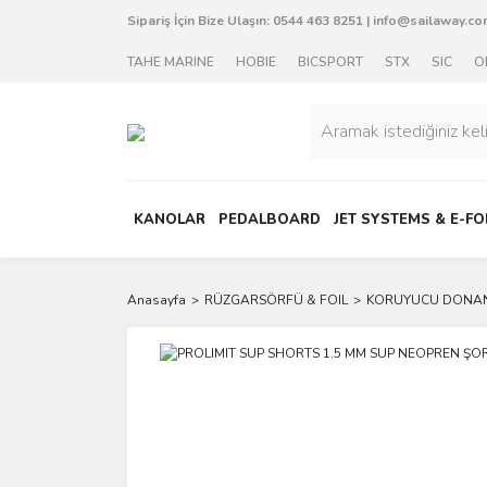
Sipariş İçin Bize Ulaşın:
0544 463 8251
|
info@sailaway.com
TAHE MARINE
HOBIE
BICSPORT
STX
SIC
O
KANOLAR
PEDALBOARD
JET SYSTEMS & E-FO
Anasayfa
RÜZGARSÖRFÜ & FOIL
KORUYUCU DONA