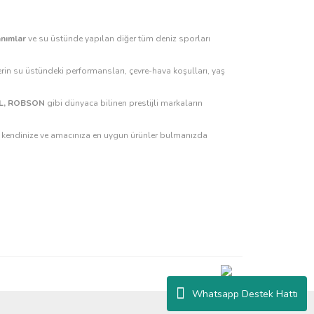
anımlar
ve su üstünde yapılan diğer tüm deniz sporları
rin su üstündeki performansları, çevre-hava koşulları, yaş
GUL, ROBSON
gibi dünyaca bilinen prestijli markaların
z, kendinize ve amacınıza en uygun ürünler bulmanızda
Whatsapp Destek Hattı