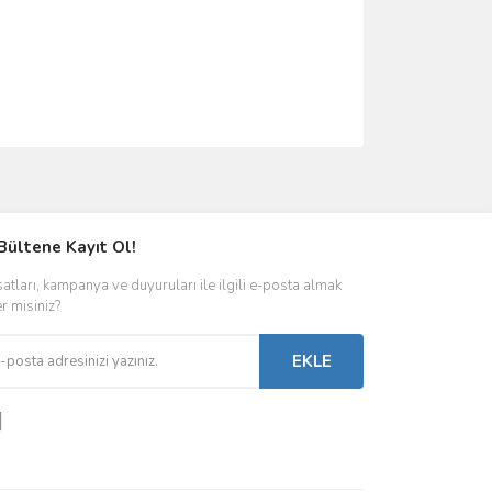
ımıza iletebilirsiniz.
Bültene Kayıt Ol!
satları, kampanya ve duyuruları ile ilgili e-posta almak
er misiniz?
EKLE