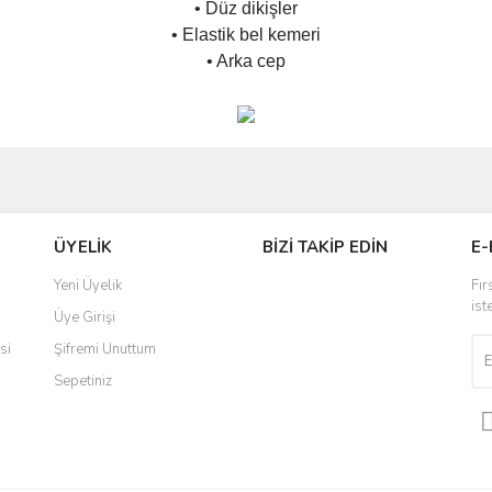
• Düz dikişler
• Elastik bel kemeri
• Arka cep
ve diğer konularda yetersiz gördüğünüz noktaları öneri formunu kullanarak taraf
Bu ürüne ilk yorumu siz yapın!
ÜYELİK
BİZİ TAKİP EDİN
E-
r.
Yorum Yaz
Yeni Üyelik
Fır
ist
Üye Girişi
si
Şifremi Unuttum
Sepetiniz