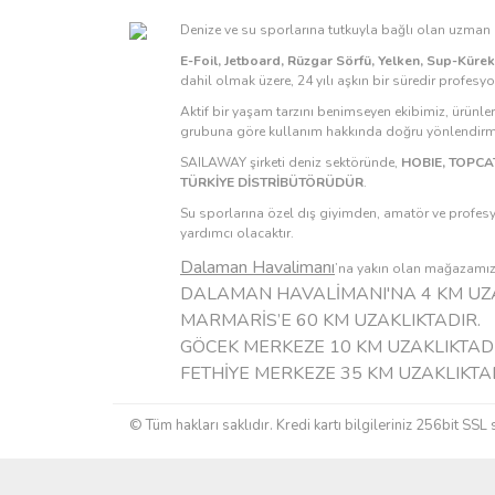
Denize ve su sporlarına tutkuyla bağlı olan uzma
E-Foil, Jetboard, Rüzgar Sörfü, Yelken, Sup-Küre
dahil olmak üzere, 24 yılı aşkın bir süredir profesy
Aktif bir yaşam tarzını benimseyen ekibimiz, ürünle
grubuna göre kullanım hakkında doğru yönlendirmel
SAILAWAY şirketi deniz sektöründe,
HOBIE, TOPCAT
TÜRKİYE DİSTRİBÜTÖRÜDÜR
.
Su sporlarına özel dış giyimden, amatör ve profesy
yardımcı olacaktır.
Dalaman Havalimanı
’na yakın olan mağazamızı 
DALAMAN HAVALİMANI'NA 4 KM UZA
MARMARİS’E 60 KM UZAKLIKTADIR.
GÖCEK MERKEZE 10 KM UZAKLIKTADI
FETHİYE MERKEZE 35 KM UZAKLIKTA
© Tüm hakları saklıdır. Kredi kartı bilgileriniz 256bit SSL 