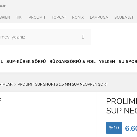
.tr
BRIEN
TIKI
PROLIMIT
TOPCAT
RONIX
LAMPUGA
SCUBA JET
IL
SUP-KÜREK SÖRFÜ
RÜZGARSÖRFÜ & FOIL
YELKEN
SU SPOR
NIMLAR
PROLIMIT SUP SHORTS 1.5 MM SUP NEOPREN ŞORT
PROLIM
SUP NE
6.6
%10