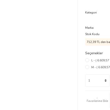
Kategori
Marka
Stok Kodu
712,39 TL den baş
Seçenekler
L - ( 6.609,57 
M - ( 6.609,57