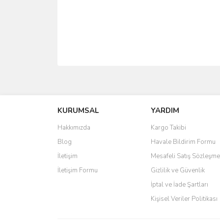
Bu ürünün fiyat bilgisi, resim, ürün açıklamalarında 
Görüş ve önerileriniz için teşekkür ederiz.
KURUMSAL
YARDIM
Ürün resmi kalitesiz, bozuk veya görüntülenemiyo
Ürün açıklamasında eksik bilgiler bulunuyor.
Hakkımızda
Kargo Takibi
Ürün bilgilerinde hatalar bulunuyor.
Blog
Havale Bildirim Formu
Ürün fiyatı diğer sitelerden daha pahalı.
İletişim
Mesafeli Satış Sözleşme
Bu ürüne benzer farklı alternatifler olmalı.
İletişim Formu
Gizlilik ve Güvenlik
İptal ve İade Şartları
Kişisel Veriler Politikası