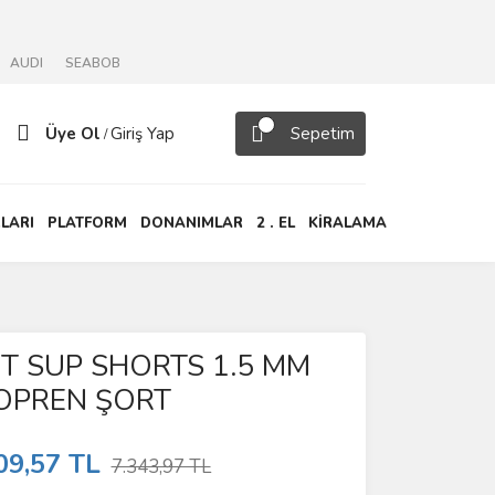
AUDI
SEABOB
Üye Ol
Giriş Yap
Sepetim
/
LARI
PLATFORM
DONANIMLAR
2 . EL
KİRALAMA
IT SUP SHORTS 1.5 MM
OPREN ŞORT
09,57 TL
7.343,97 TL