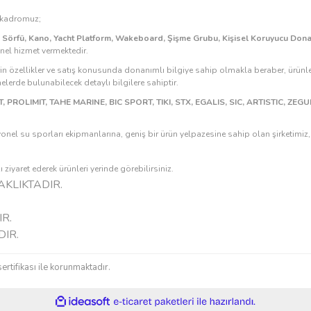
Gönder
n kadromuz;
k Sörfü, Kano, Yacht Platform, Wakeboard, Şişme Grubu, Kişisel Koruyucu Don
onel hizmet vermektedir.
rin özellikler ve satış konusunda donanımlı bilgiye sahip olmakla beraber, ürünle
erde bulunabilecek detaylı bilgilere sahiptir.
, PROLIMIT, TAHE MARINE, BIC SPORT, TIKI, STX, EGALIS, SIC, ARTISTIC, ZE
onel su sporları ekipmanlarına, geniş bir ürün yelpazesine sahip olan şirketimi
ziyaret ederek ürünleri yerinde görebilirsiniz.
KLIKTADIR.
R.
DIR.
sertifikası ile korunmaktadır.
ile
ideasoft
e-