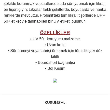
şekilde korunmak ve saatlerce suda sörf yapmak için likralı
bir tişört giyin. Likralar farklı şekillerde, boyutlarda ve harika
renklerde mevcuttur. Prolimit'teki tüm likralı tişörtlerde UPF
50+ etiketiyle tanınabilen bir UV etiketi bulunur.
ÖZELLİKLER
• UV 50+ koruyucu malzeme
• Uzun kollu
• Sürtünmeyi veya tahrişi önlemek için tüm dikişler düz
kilitli
• Boardshort bağlantısı
• Bol Kesim
Bu ürünün fiyat bilgisi, resim, ürün açıklamalarında ve diğer
konularda yetersiz gördüğünüz noktaları öneri formunu kullanarak
Bu ürüne ilk yorumu siz yapın!
KURUMSAL
tarafımıza iletebilirsiniz.
Görüş ve önerileriniz için teşekkür ederiz.