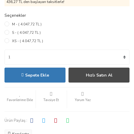
436,27 TL den başlayan taksitlerle!
Seçenekler
M - ( 4.047,72 TL )
S - ( 4.047,72 TL )
XS - ( 4.047,72 TL )
Sepete Ekle
Hızlı Satın Al
Tavsiye Et
Yorum Yaz
Ürün Paylaş :