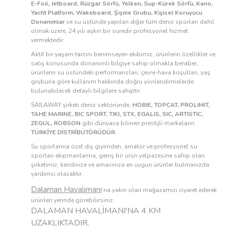
E-Foil, Jetboard, Rüzgar Sörfü, Yelken, Sup-Kürek Sörfü, Kano,
Yacht Platform, Wakeboard, Şişme Grubu, Kişisel Koruyucu
Donanımlar
ve su üstünde yapılan diğer tüm deniz sporları dahil
olmak üzere, 24 yılı aşkın bir süredir profesyonel hizmet
vermektedir.
Aktif bir yaşam tarzını benimseyen ekibimiz, ürünlerin özellikler ve
satış konusunda donanımlı bilgiye sahip olmakla beraber,
ürünlerin su üstündeki performansları, çevre-hava koşulları, yaş
grubuna göre kullanım hakkında doğru yönlendirmelerde
bulunabilecek detaylı bilgilere sahiptir.
SAILAWAY şirketi deniz sektöründe,
HOBIE, TOPCAT, PROLIMIT,
TAHE MARINE, BIC SPORT, TIKI, STX, EGALIS, SIC, ARTISTIC,
ZEGUL, ROBSON
gibi dünyaca bilinen prestijli markaların
TÜRKİYE DİSTRİBÜTÖRÜDÜR
.
Su sporlarına özel dış giyimden, amatör ve profesyonel su
sporları ekipmanlarına, geniş bir ürün yelpazesine sahip olan
şirketimiz, kendinize ve amacınıza en uygun ürünler bulmanızda
yardımcı olacaktır.
Dalaman Havalimanı
’na yakın olan mağazamızı ziyaret ederek
ürünleri yerinde görebilirsiniz.
DALAMAN HAVALİMANI'NA 4 KM
UZAKLIKTADIR.