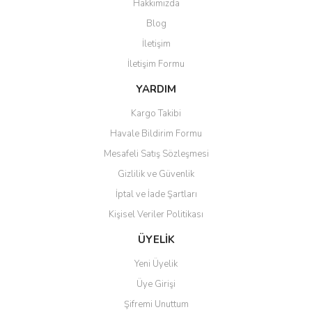
Hakkımızda
Yorum Yaz
Blog
Ürün resmi kalitesiz, bozuk veya görüntülenemiyor.
İletişim
Ürün açıklamasında eksik bilgiler bulunuyor.
İletişim Formu
Ürün bilgilerinde hatalar bulunuyor.
Ürün fiyatı diğer sitelerden daha pahalı.
YARDIM
Bu ürüne benzer farklı alternatifler olmalı.
Kargo Takibi
Havale Bildirim Formu
Mesafeli Satış Sözleşmesi
Gizlilik ve Güvenlik
İptal ve İade Şartları
Gönder
Kişisel Veriler Politikası
ÜYELİK
Yeni Üyelik
Üye Girişi
Şifremi Unuttum