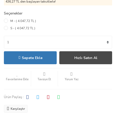
436,27 TL den başlayan taksitlerle!
Seçenekler
M - ( 4.047,72 TL )
S - ( 4.047,72 TL )
Sepete Ekle
Hızlı Satın Al
Tavsiye Et
Yorum Yaz
Ürün Paylaş :
Karşılaştır