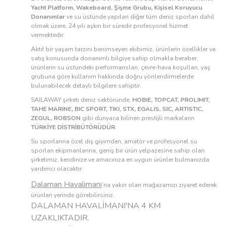
Yacht Platform, Wakeboard, Şişme Grubu, Kişisel Koruyucu
Donanımlar
ve su üstünde yapılan diğer tüm deniz sporları dahil
olmak üzere, 24 yılı aşkın bir süredir profesyonel hizmet
vermektedir.
Aktif bir yaşam tarzını benimseyen ekibimiz, ürünlerin özellikler ve
satış konusunda donanımlı bilgiye sahip olmakla beraber,
ürünlerin su üstündeki performansları, çevre-hava koşulları, yaş
grubuna göre kullanım hakkında doğru yönlendirmelerde
bulunabilecek detaylı bilgilere sahiptir.
SAILAWAY şirketi deniz sektöründe,
HOBIE, TOPCAT, PROLIMIT,
TAHE MARINE, BIC SPORT, TIKI, STX, EGALIS, SIC, ARTISTIC,
ZEGUL, ROBSON
gibi dünyaca bilinen prestijli markaların
TÜRKİYE DİSTRİBÜTÖRÜDÜR
.
Su sporlarına özel dış giyimden, amatör ve profesyonel su
sporları ekipmanlarına, geniş bir ürün yelpazesine sahip olan
şirketimiz, kendinize ve amacınıza en uygun ürünler bulmanızda
yardımcı olacaktır.
Dalaman Havalimanı
’na yakın olan mağazamızı ziyaret ederek
ürünleri yerinde görebilirsiniz.
DALAMAN HAVALİMANI'NA 4 KM
UZAKLIKTADIR.