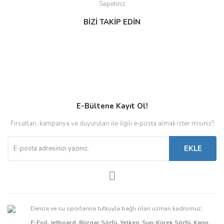
Sepetiniz
BİZİ TAKİP EDİN
E-Bültene Kayıt Ol!
Fırsatları, kampanya ve duyuruları ile ilgili e-posta almak ister misiniz?
EKLE
Denize ve su sporlarına tutkuyla bağlı olan uzman kadromuz;
E-Foil, Jetboard, Rüzgar Sörfü, Yelken, Sup-Kürek Sörfü, Kano,