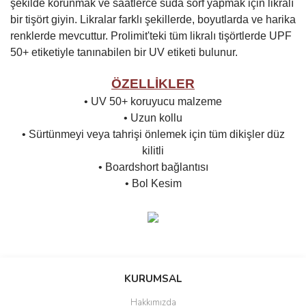
şekilde korunmak ve saatlerce suda sörf yapmak için likralı
bir tişört giyin. Likralar farklı şekillerde, boyutlarda ve harika
renklerde mevcuttur. Prolimit'teki tüm likralı tişörtlerde UPF
50+ etiketiyle tanınabilen bir UV etiketi bulunur.
ÖZELLİKLER
• UV 50+ koruyucu malzeme
• Uzun kollu
• Sürtünmeyi veya tahrişi önlemek için tüm dikişler düz
kilitli
• Boardshort bağlantısı
• Bol Kesim
Bu ürünün fiyat bilgisi, resim, ürün açıklamalarında ve diğer
konularda yetersiz gördüğünüz noktaları öneri formunu kullanarak
Bu ürüne ilk yorumu siz yapın!
KURUMSAL
tarafımıza iletebilirsiniz.
Görüş ve önerileriniz için teşekkür ederiz.
Hakkımızda