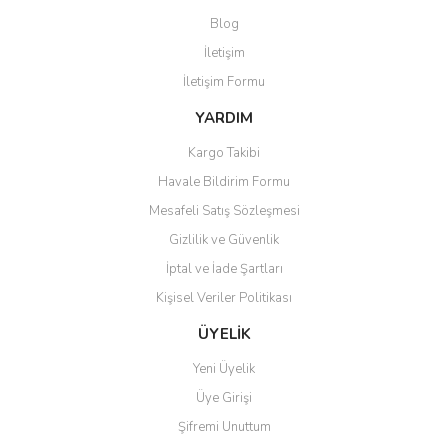
Yorum Yaz
Blog
Ürün resmi kalitesiz, bozuk veya görüntülenemiyor.
İletişim
Ürün açıklamasında eksik bilgiler bulunuyor.
İletişim Formu
Ürün bilgilerinde hatalar bulunuyor.
Ürün fiyatı diğer sitelerden daha pahalı.
YARDIM
Bu ürüne benzer farklı alternatifler olmalı.
Kargo Takibi
Havale Bildirim Formu
Mesafeli Satış Sözleşmesi
Gizlilik ve Güvenlik
İptal ve İade Şartları
Gönder
Kişisel Veriler Politikası
ÜYELİK
Yeni Üyelik
Üye Girişi
Şifremi Unuttum