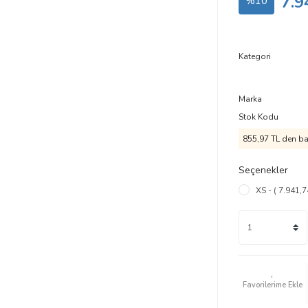
7.9
%10
Kategori
Marka
Stok Kodu
855,97 TL den baş
Seçenekler
XS - ( 7.941,7