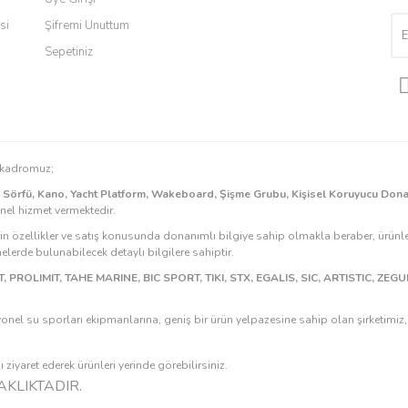
si
Şifremi Unuttum
Sepetiniz
Gönder
n kadromuz;
k Sörfü, Kano, Yacht Platform, Wakeboard, Şişme Grubu, Kişisel Koruyucu Don
onel hizmet vermektedir.
rin özellikler ve satış konusunda donanımlı bilgiye sahip olmakla beraber, ürünle
erde bulunabilecek detaylı bilgilere sahiptir.
, PROLIMIT, TAHE MARINE, BIC SPORT, TIKI, STX, EGALIS, SIC, ARTISTIC, ZE
onel su sporları ekipmanlarına, geniş bir ürün yelpazesine sahip olan şirketimi
ziyaret ederek ürünleri yerinde görebilirsiniz.
KLIKTADIR.