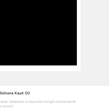
ımıza iletebilirsiniz.
Bültene Kayıt Ol!
satları, kampanya ve duyuruları ile ilgili e-posta almak
er misiniz?