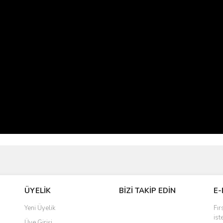
ve diğer konularda yetersiz gördüğünüz noktaları öneri formunu kullanarak taraf
Bu ürüne ilk yorumu siz yapın!
ÜYELİK
BİZİ TAKİP EDİN
E-
r.
Yorum Yaz
Yeni Üyelik
Fır
ist
Üye Girişi