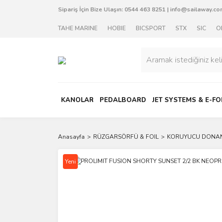
Sipariş İçin Bize Ulaşın:
0544 463 8251
|
info@sailaway.com
TAHE MARINE
HOBIE
BICSPORT
STX
SIC
O
KANOLAR
PEDALBOARD
JET SYSTEMS & E-FO
Anasayfa
RÜZGARSÖRFÜ & FOIL
KORUYUCU DONA
Yeni