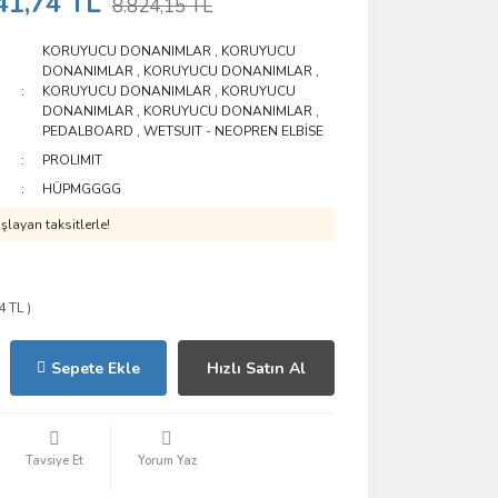
41,74 TL
8.824,15 TL
KORUYUCU DONANIMLAR
,
KORUYUCU
DONANIMLAR
,
KORUYUCU DONANIMLAR
,
KORUYUCU DONANIMLAR
,
KORUYUCU
DONANIMLAR
,
KORUYUCU DONANIMLAR
,
PEDALBOARD
,
WETSUIT - NEOPREN ELBİSE
PROLIMIT
HÜPMGGGG
layan taksitlerle!
4 TL )
Sepete Ekle
Hızlı Satın Al
Tavsiye Et
Yorum Yaz