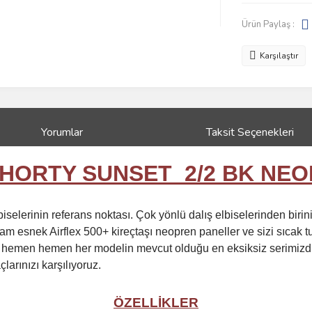
Ürün Paylaş :
Karşılaştır
Yorumlar
Taksit Seçenekleri
SHORTY SUNSET 2/2 BK NEO
lbiselerinin referans noktası. Çok yönlü dalış elbiselerinden bir
 tam esnek Airflex 500+ kireçtaşı neopren paneller ve sizi sıcak
isi, hemen hemen her modelin mevcut olduğu en eksiksiz serimiz
çlarınızı karşılıyoruz.
ÖZELLİKLER