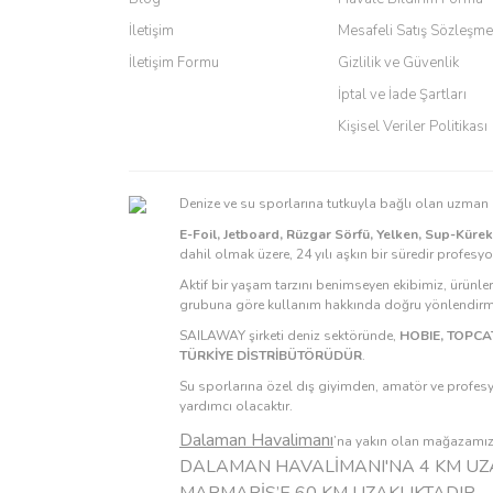
Ürün fiyatı diğer sitelerden daha pahalı.
İletişim
Mesafeli Satış Sözleşme
Bu ürüne benzer farklı alternatifler olmalı.
İletişim Formu
Gizlilik ve Güvenlik
İptal ve İade Şartları
Kişisel Veriler Politikası
Denize ve su sporlarına tutkuyla bağlı olan uzma
E-Foil, Jetboard, Rüzgar Sörfü, Yelken, Sup-Küre
dahil olmak üzere, 24 yılı aşkın bir süredir profesy
Aktif bir yaşam tarzını benimseyen ekibimiz, ürünle
grubuna göre kullanım hakkında doğru yönlendirmel
SAILAWAY şirketi deniz sektöründe,
HOBIE, TOPCAT
TÜRKİYE DİSTRİBÜTÖRÜDÜR
.
Su sporlarına özel dış giyimden, amatör ve profesy
yardımcı olacaktır.
Dalaman Havalimanı
’na yakın olan mağazamızı 
DALAMAN HAVALİMANI'NA 4 KM UZA