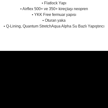
• Flatlock Yapı
• Airflex 500+ ve 350+ kireçtaşı neopren
• YKK Free fermuar yapısı
• Oturan yaka
• Q-Lining, Quantum StretchAqua Alpha Su Bazlı Yapıştırıcı