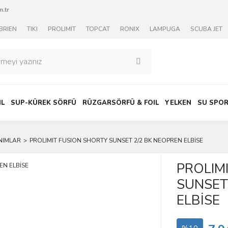
.tr
BRIEN
TIKI
PROLIMIT
TOPCAT
RONIX
LAMPUGA
SCUBA JET
IL
SUP-KÜREK SÖRFÜ
RÜZGARSÖRFÜ & FOIL
YELKEN
SU SPOR
NIMLAR
PROLIMIT FUSION SHORTY SUNSET 2/2 BK NEOPREN ELBİSE
PROLIM
SUNSET
ELBİSE