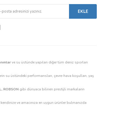
EKLE
anımlar
ve su üstünde yapılan diğer tüm deniz sporları
rin su üstündeki performansları, çevre-hava koşulları, yaş
GUL, ROBSON
gibi dünyaca bilinen prestijli markaların
z, kendinize ve amacınıza en uygun ürünler bulmanızda