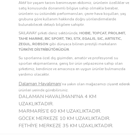
Aktif bir yaşam tarzını benimseyen ekibimiz, ürünlerin özellikler ve
satış konusunda donanımlı bilgiye sahip olmakla beraber,
ürünlerin su üstündeki performansları, çevre-hava koşulları, yaş
grubuna göre kullanım hakkında doğru yönlendirmelerde
bulunabilecek detaylı bilgilere sahiptir.
SAILAWAY şirketi deniz sektöründe,
HOBIE, TOPCAT, PROLIMIT,
TAHE MARINE, BIC SPORT, TIKI, STX, EGALIS, SIC, ARTISTIC,
ZEGUL, ROBSON
gibi dünyaca bilinen prestijli markaların
TÜRKİYE DİSTRİBÜTÖRÜDÜR
.
Su sporlarına özel dış giyimden, amatör ve profesyonel su
sporları ekipmanlarına, geniş bir ürün yelpazesine sahip olan
şirketimiz, kendinize ve amacınıza en uygun ürünler bulmanızda
yardımcı olacaktır.
Dalaman Havalimanı
’na yakın olan mağazamızı ziyaret ederek
ürünleri yerinde görebilirsiniz.
DALAMAN HAVALİMANI'NA 4 KM
UZAKLIKTADIR.
MARMARİS’E 60 KM UZAKLIKTADIR.
GÖCEK MERKEZE 10 KM UZAKLIKTADIR.
FETHİYE MERKEZE 35 KM UZAKLIKTADIR.