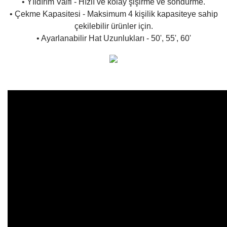
• Yıldırım Valfi - Hızlı ve kolay şişirme ve söndürme.
• Çekme Kapasitesi - Maksimum 4 kişilik kapasiteye sahip
çekilebilir ürünler için.
• Ayarlanabilir Hat Uzunlukları - 50', 55', 60'