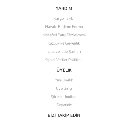
Ürün fiyatı diğer sitelerden daha pahalı.
YARDIM
Bu ürüne benzer farklı alternatifler olmalı.
Kargo Takibi
Havale Bildirim Formu
Mesafeli Satış Sözleşmesi
Gizlilik ve Güvenlik
İptal ve İade Şartları
Gönder
Kişisel Veriler Politikası
ÜYELİK
Yeni Üyelik
Üye Girişi
Şifremi Unuttum
Sepetiniz
BİZİ TAKİP EDİN