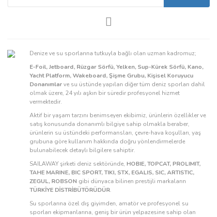
Denize ve su sporlarına tutkuyla bağlı olan uzman kadromuz;
E-Foil, Jetboard, Rüzgar Sörfü, Yelken, Sup-Kürek Sörfü, Kano,
Yacht Platform, Wakeboard, Şişme Grubu, Kişisel Koruyucu
Donanımlar
ve su üstünde yapılan diğer tüm deniz sporları dahil
olmak üzere, 24 yılı aşkın bir süredir profesyonel hizmet
vermektedir.
Aktif bir yaşam tarzını benimseyen ekibimiz, ürünlerin özellikler ve
satış konusunda donanımlı bilgiye sahip olmakla beraber,
ürünlerin su üstündeki performansları, çevre-hava koşulları, yaş
grubuna göre kullanım hakkında doğru yönlendirmelerde
bulunabilecek detaylı bilgilere sahiptir.
SAILAWAY şirketi deniz sektöründe,
HOBIE, TOPCAT, PROLIMIT,
TAHE MARINE, BIC SPORT, TIKI, STX, EGALIS, SIC, ARTISTIC,
ZEGUL, ROBSON
gibi dünyaca bilinen prestijli markaların
TÜRKİYE DİSTRİBÜTÖRÜDÜR
.
Su sporlarına özel dış giyimden, amatör ve profesyonel su
sporları ekipmanlarına, geniş bir ürün yelpazesine sahip olan