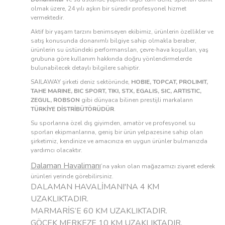
olmak üzere, 24 yılı aşkın bir süredir profesyonel hizmet
vermektedir.
Aktif bir yaşam tarzını benimseyen ekibimiz, ürünlerin özellikler ve
satış konusunda donanımlı bilgiye sahip olmakla beraber,
ürünlerin su üstündeki performansları, çevre-hava koşulları, yaş
grubuna göre kullanım hakkında doğru yönlendirmelerde
bulunabilecek detaylı bilgilere sahiptir.
SAILAWAY şirketi deniz sektöründe,
HOBIE, TOPCAT, PROLIMIT,
TAHE MARINE, BIC SPORT, TIKI, STX, EGALIS, SIC, ARTISTIC,
ZEGUL, ROBSON
gibi dünyaca bilinen prestijli markaların
TÜRKİYE DİSTRİBÜTÖRÜDÜR
.
Su sporlarına özel dış giyimden, amatör ve profesyonel su
sporları ekipmanlarına, geniş bir ürün yelpazesine sahip olan
şirketimiz, kendinize ve amacınıza en uygun ürünler bulmanızda
yardımcı olacaktır.
Dalaman Havalimanı
’na yakın olan mağazamızı ziyaret ederek
ürünleri yerinde görebilirsiniz.
DALAMAN HAVALİMANI'NA 4 KM
UZAKLIKTADIR.
MARMARİS’E 60 KM UZAKLIKTADIR.
GÖCEK MERKEZE 10 KM UZAKLIKTADIR.