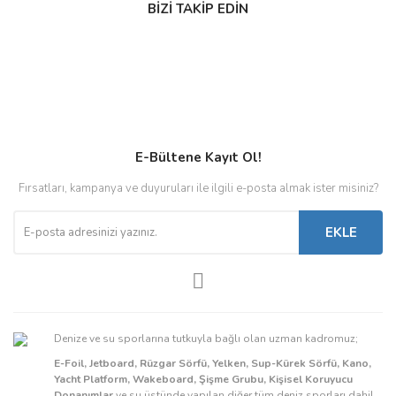
BİZİ TAKİP EDİN
E-Bültene Kayıt Ol!
Fırsatları, kampanya ve duyuruları ile ilgili e-posta almak ister misiniz?
EKLE
Denize ve su sporlarına tutkuyla bağlı olan uzman kadromuz;
E-Foil, Jetboard, Rüzgar Sörfü, Yelken, Sup-Kürek Sörfü, Kano,
Yacht Platform, Wakeboard, Şişme Grubu, Kişisel Koruyucu
Donanımlar
ve su üstünde yapılan diğer tüm deniz sporları dahil