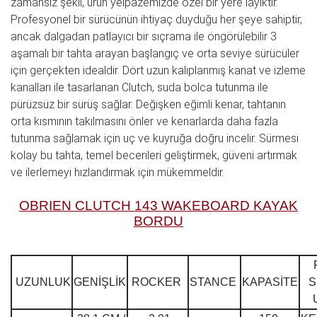
zamansız şekil, ürün yelpazemizde özel bir yere layıktır.
Profesyonel bir sürücünün ihtiyaç duyduğu her şeye sahiptir,
ancak dalgadan patlayıcı bir sıçrama ile öngörülebilir 3
aşamalı bir tahta arayan başlangıç ve orta seviye sürücüler
için gerçekten idealdir. Dört uzun kalıplanmış kanat ve izleme
kanalları ile tasarlanan Clutch, suda bolca tutunma ile
pürüzsüz bir sürüş sağlar. Değişken eğimli kenar, tahtanın
orta kısmının takılmasını önler ve kenarlarda daha fazla
tutunma sağlamak için uç ve kuyruğa doğru incelir. Sürmesi
kolay bu tahta, temel becerileri geliştirmek, güveni artırmak
ve ilerlemeyi hızlandırmak için mükemmeldir.
OBRIEN CLUTCH 143 WAKEBOARD KAYAK
BORDU
UZUNLUK
GENİŞLİK
ROCKER
STANCE
KAPASİTE
S