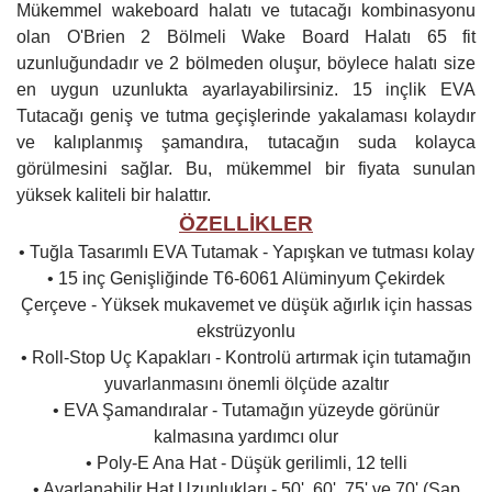
Mükemmel wakeboard halatı ve tutacağı kombinasyonu
olan O'Brien 2 Bölmeli Wake Board Halatı 65 fit
uzunluğundadır ve 2 bölmeden oluşur, böylece halatı size
en uygun uzunlukta ayarlayabilirsiniz. 15 inçlik EVA
Tutacağı geniş ve tutma geçişlerinde yakalaması kolaydır
ve kalıplanmış şamandıra, tutacağın suda kolayca
görülmesini sağlar. Bu, mükemmel bir fiyata sunulan
yüksek kaliteli bir halattır.
ÖZELLİKLER
• Tuğla Tasarımlı EVA Tutamak - Yapışkan ve tutması kolay
• 15 inç Genişliğinde T6-6061 Alüminyum Çekirdek
Çerçeve - Yüksek mukavemet ve düşük ağırlık için hassas
ekstrüzyonlu
• Roll-Stop Uç Kapakları - Kontrolü artırmak için tutamağın
yuvarlanmasını önemli ölçüde azaltır
• EVA Şamandıralar - Tutamağın yüzeyde görünür
kalmasına yardımcı olur
• Poly-E Ana Hat - Düşük gerilimli, 12 telli
• Ayarlanabilir Hat Uzunlukları - 50', 60', 75' ve 70' (Sap