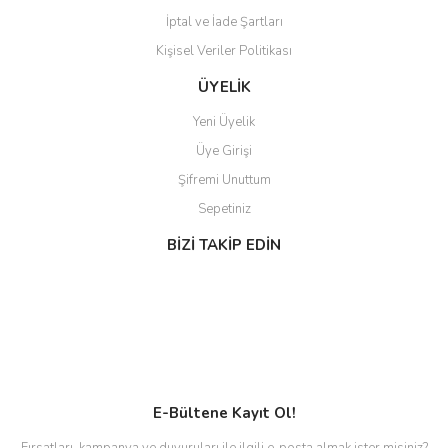
İptal ve İade Şartları
Gönder
Kişisel Veriler Politikası
ÜYELİK
Yeni Üyelik
Üye Girişi
Şifremi Unuttum
Sepetiniz
BİZİ TAKİP EDİN
E-Bültene Kayıt Ol!