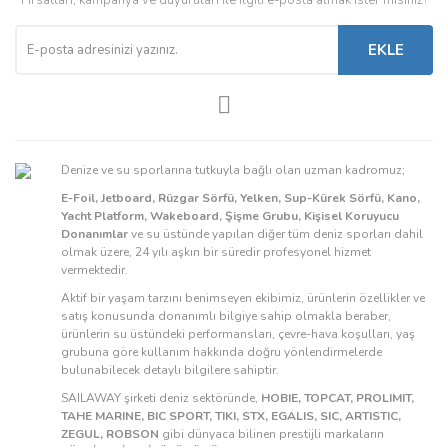
Fırsatları, kampanya ve duyuruları ile ilgili e-posta almak ister misiniz?
EKLE
Denize ve su sporlarına tutkuyla bağlı olan uzman kadromuz;
E-Foil, Jetboard, Rüzgar Sörfü, Yelken, Sup-Kürek Sörfü, Kano,
Yacht Platform, Wakeboard, Şişme Grubu, Kişisel Koruyucu
Donanımlar
ve su üstünde yapılan diğer tüm deniz sporları dahil
olmak üzere, 24 yılı aşkın bir süredir profesyonel hizmet
vermektedir.
Aktif bir yaşam tarzını benimseyen ekibimiz, ürünlerin özellikler ve
satış konusunda donanımlı bilgiye sahip olmakla beraber,
ürünlerin su üstündeki performansları, çevre-hava koşulları, yaş
grubuna göre kullanım hakkında doğru yönlendirmelerde
bulunabilecek detaylı bilgilere sahiptir.
SAILAWAY şirketi deniz sektöründe,
HOBIE, TOPCAT, PROLIMIT,
TAHE MARINE, BIC SPORT, TIKI, STX, EGALIS, SIC, ARTISTIC,
ZEGUL, ROBSON
gibi dünyaca bilinen prestijli markaların