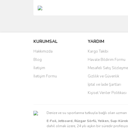
Bu ürünün fiyat bilgisi, resim, ürün açıklamalarında 
Görüş ve önerileriniz için teşekkür ederiz.
KURUMSAL
YARDIM
Ürün resmi kalitesiz, bozuk veya görüntülenemiyo
Ürün açıklamasında eksik bilgiler bulunuyor.
Hakkımızda
Kargo Takibi
Ürün bilgilerinde hatalar bulunuyor.
Blog
Havale Bildirim Formu
Ürün fiyatı diğer sitelerden daha pahalı.
İletişim
Mesafeli Satış Sözleşme
Bu ürüne benzer farklı alternatifler olmalı.
İletişim Formu
Gizlilik ve Güvenlik
İptal ve İade Şartları
Kişisel Veriler Politikası
Denize ve su sporlarına tutkuyla bağlı olan uzma
E-Foil, Jetboard, Rüzgar Sörfü, Yelken, Sup-Küre
dahil olmak üzere, 24 yılı aşkın bir süredir profesy