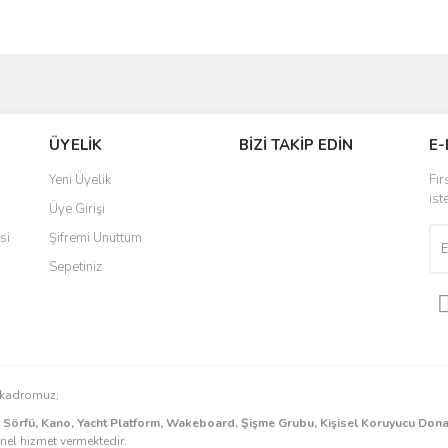
ve diğer konularda yetersiz gördüğünüz noktaları öneri formunu kullanarak taraf
Bu ürüne ilk yorumu siz yapın!
ÜYELİK
BİZİ TAKİP EDİN
E-
r.
Yorum Yaz
Yeni Üyelik
Fır
ist
Üye Girişi
si
Şifremi Unuttum
Sepetiniz
Gönder
n kadromuz;
k Sörfü, Kano, Yacht Platform, Wakeboard, Şişme Grubu, Kişisel Koruyucu Don
onel hizmet vermektedir.