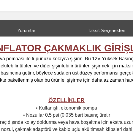
Yorumlar
Taksit Seçenekleri
INFLATOR ÇAKMAKLIK GİRİŞ
 hava pompası ile tüpünüzü kolayca şişirin. Bu 12V Yüksek Basınç
ilebilir tüpleri ve diğer şişirilebilir ürünleri şişirmek için m
al basıncına getirir, böylece suda en üst düzey performansı gerçek
irlikte paketlenmiş olan bu ürünle, şişirme için daha az zaman 
ÖZELLİKLER
• Kullanışlı, ekonomik pompa
• Nozullar 0,5 psi (0,035 bar) basınç üretir
aç dışında kolay doldurma veya hava boşaltma için ekstra uzun k
3 nozul, çakmak adaptörü ve kablo uçlu akü timsah klipsleri dahil