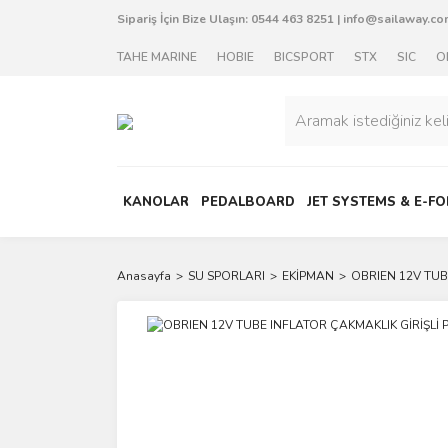
Sipariş İçin Bize Ulaşın:
0544 463 8251
|
info@sailaway.com
TAHE MARINE
HOBIE
BICSPORT
STX
SIC
O
KANOLAR
PEDALBOARD
JET SYSTEMS & E-FO
Anasayfa
SU SPORLARI
EKİPMAN
OBRIEN 12V TUB