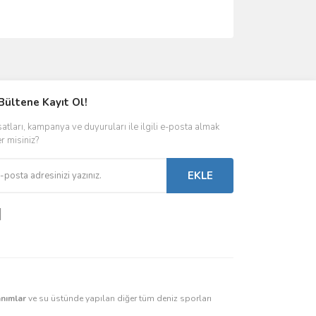
ımıza iletebilirsiniz.
Bültene Kayıt Ol!
satları, kampanya ve duyuruları ile ilgili e-posta almak
er misiniz?
EKLE
anımlar
ve su üstünde yapılan diğer tüm deniz sporları