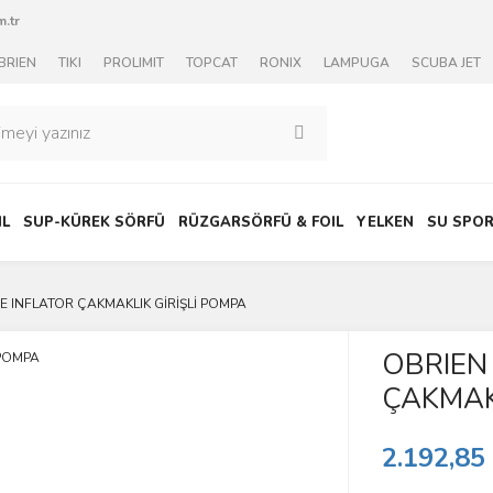
.tr
BRIEN
TIKI
PROLIMIT
TOPCAT
RONIX
LAMPUGA
SCUBA JET
IL
SUP-KÜREK SÖRFÜ
RÜZGARSÖRFÜ & FOIL
YELKEN
SU SPOR
E INFLATOR ÇAKMAKLIK GİRİŞLİ POMPA
OBRIEN
ÇAKMAK
2.192,85