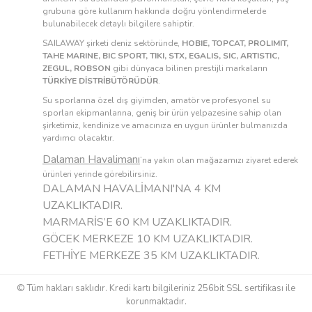
grubuna göre kullanım hakkında doğru yönlendirmelerde
bulunabilecek detaylı bilgilere sahiptir.
SAILAWAY şirketi deniz sektöründe,
HOBIE, TOPCAT, PROLIMIT,
TAHE MARINE, BIC SPORT, TIKI, STX, EGALIS, SIC, ARTISTIC,
ZEGUL, ROBSON
gibi dünyaca bilinen prestijli markaların
TÜRKİYE DİSTRİBÜTÖRÜDÜR
.
Su sporlarına özel dış giyimden, amatör ve profesyonel su
sporları ekipmanlarına, geniş bir ürün yelpazesine sahip olan
şirketimiz, kendinize ve amacınıza en uygun ürünler bulmanızda
yardımcı olacaktır.
Dalaman Havalimanı
’na yakın olan mağazamızı ziyaret ederek
ürünleri yerinde görebilirsiniz.
DALAMAN HAVALİMANI'NA 4 KM
UZAKLIKTADIR.
MARMARİS’E 60 KM UZAKLIKTADIR.
GÖCEK MERKEZE 10 KM UZAKLIKTADIR.
FETHİYE MERKEZE 35 KM UZAKLIKTADIR.
© Tüm hakları saklıdır. Kredi kartı bilgileriniz 256bit SSL sertifikası ile
korunmaktadır.