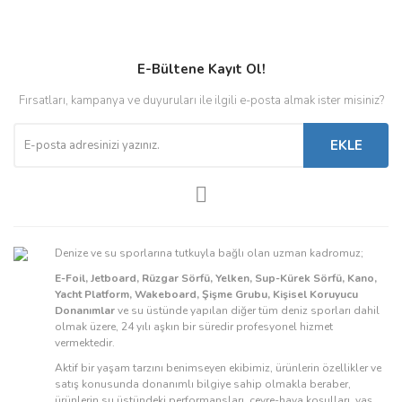
E-Bültene Kayıt Ol!
Fırsatları, kampanya ve duyuruları ile ilgili e-posta almak ister misiniz?
EKLE
Denize ve su sporlarına tutkuyla bağlı olan uzman kadromuz;
E-Foil, Jetboard, Rüzgar Sörfü, Yelken, Sup-Kürek Sörfü, Kano,
Yacht Platform, Wakeboard, Şişme Grubu, Kişisel Koruyucu
Donanımlar
ve su üstünde yapılan diğer tüm deniz sporları dahil
olmak üzere, 24 yılı aşkın bir süredir profesyonel hizmet
vermektedir.
Aktif bir yaşam tarzını benimseyen ekibimiz, ürünlerin özellikler ve
satış konusunda donanımlı bilgiye sahip olmakla beraber,
ürünlerin su üstündeki performansları, çevre-hava koşulları, yaş