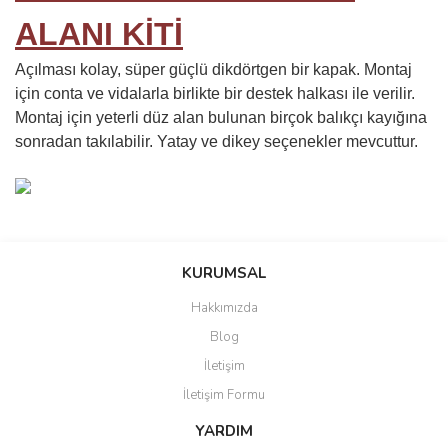
ALANI KİTİ
Açılması kolay, süper güçlü dikdörtgen bir kapak. Montaj
için conta ve vidalarla birlikte bir destek halkası ile verilir.
Montaj için yeterli düz alan bulunan birçok balıkçı kayığına
sonradan takılabilir. Yatay ve dikey seçenekler mevcuttur.
Bu ürünün fiyat bilgisi, resim, ürün açıklamalarında ve diğer
konularda yetersiz gördüğünüz noktaları öneri formunu kullanarak
Bu ürüne ilk yorumu siz yapın!
KURUMSAL
tarafımıza iletebilirsiniz.
Görüş ve önerileriniz için teşekkür ederiz.
Hakkımızda
Yorum Yaz
Blog
Ürün resmi kalitesiz, bozuk veya görüntülenemiyor.
İletişim
Ürün açıklamasında eksik bilgiler bulunuyor.
İletişim Formu
Ürün bilgilerinde hatalar bulunuyor.
Ürün fiyatı diğer sitelerden daha pahalı.
YARDIM