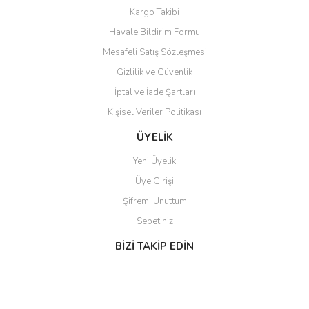
Bu ürüne benzer farklı alternatifler olmalı.
Kargo Takibi
Havale Bildirim Formu
Mesafeli Satış Sözleşmesi
Gizlilik ve Güvenlik
İptal ve İade Şartları
Gönder
Kişisel Veriler Politikası
ÜYELİK
Yeni Üyelik
Üye Girişi
Şifremi Unuttum
Sepetiniz
BİZİ TAKİP EDİN