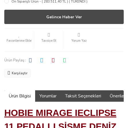
Ön Siparişli Ürün - ( 283.511,40 TL ) ( TÜKENDİ )
Gelince Haber Ver
Tavsiye Et
Yorum Yaz
Ürün Paylaş :
Karşılaştır
Ürün Bilgisi
Yorumlar
Taksit Seçenekleri
Önerilerin
HOBIE MIRAGE IECLIPSE
11 PEDALLI ŞİŞME DENİZ