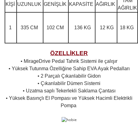
TAM
KİŞİ
UZUNLUK
GENİŞLİK
KAPASİTE
AĞIRLIK
AĞIRLIK
1
335 CM
102 CM
136 KG
12 KG
18 KG
ÖZELLİKLER
• MirageDrive Pedal Tahrik Sistemi ile çalışır
• Yüksek Tutunma Özelliğine Sahip EVA Ayak Pedalları
• 2 Parçalı Çıkarılabilir Gidon
• Çıkarılabilir Dümen Sistemi
• Uzatma saplı Tekerlekli Saklama Çantası
• Yüksek Basınçlı El Pompası ve Yüksek Hacimli Elektrikli
Pompa