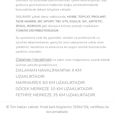
ürünlerin su üstündeki performansları, çevre-hava koşulları, yaş
grubuna göre kullanım hakkında doğru yönlendirmelerde
bulunabilecek detaylı bilgilere sahiptir.
SAILAWAY şirketi deniz sektöründe,
HOBIE, TOPCAT, PROLIMIT,
TAHE MARINE, BIC SPORT, TIKI, STX, EGALIS, SIC, ARTISTIC,
ZEGUL, ROBSON
gibi dünyaca bilinen prestijli markaların
TÜRKİYE DİSTRİBÜTÖRÜDÜR
.
Su sporlarına özel dış giyimden, amatör ve profesyonel su
sporları ekipmanlarına, geniş bir ürün yelpazesine sahip olan
şirketimiz, kendinize ve amacınıza en uygun ürünler bulmanızda
yardımcı olacaktır.
Dalaman Havalimanı
’na yakın olan mağazamızı ziyaret ederek
ürünleri yerinde görebilirsiniz.
DALAMAN HAVALİMANI'NA 4 KM
UZAKLIKTADIR.
MARMARİS’E 60 KM UZAKLIKTADIR.
GÖCEK MERKEZE 10 KM UZAKLIKTADIR.
FETHİYE MERKEZE 35 KM UZAKLIKTADIR.
© Tüm hakları saklıdır. Kredi kartı bilgileriniz 256bit SSL sertifikası ile
korunmaktadır.