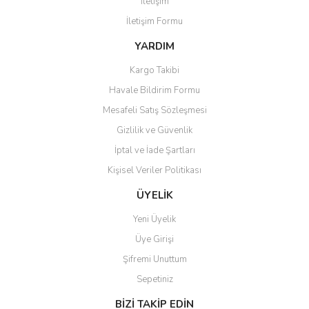
İletişim
Ürün açıklamasında eksik bilgiler bulunuyor.
İletişim Formu
Ürün bilgilerinde hatalar bulunuyor.
Ürün fiyatı diğer sitelerden daha pahalı.
YARDIM
Bu ürüne benzer farklı alternatifler olmalı.
Kargo Takibi
Havale Bildirim Formu
Mesafeli Satış Sözleşmesi
Gizlilik ve Güvenlik
İptal ve İade Şartları
Gönder
Kişisel Veriler Politikası
ÜYELİK
Yeni Üyelik
Üye Girişi
Şifremi Unuttum
Sepetiniz
BİZİ TAKİP EDİN