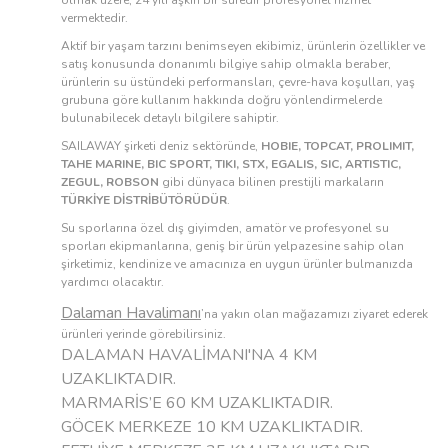
olmak üzere, 24 yılı aşkın bir süredir profesyonel hizmet
vermektedir.
Aktif bir yaşam tarzını benimseyen ekibimiz, ürünlerin özellikler ve
satış konusunda donanımlı bilgiye sahip olmakla beraber,
ürünlerin su üstündeki performansları, çevre-hava koşulları, yaş
grubuna göre kullanım hakkında doğru yönlendirmelerde
bulunabilecek detaylı bilgilere sahiptir.
SAILAWAY şirketi deniz sektöründe,
HOBIE, TOPCAT, PROLIMIT,
TAHE MARINE, BIC SPORT, TIKI, STX, EGALIS, SIC, ARTISTIC,
ZEGUL, ROBSON
gibi dünyaca bilinen prestijli markaların
TÜRKİYE DİSTRİBÜTÖRÜDÜR
.
Su sporlarına özel dış giyimden, amatör ve profesyonel su
sporları ekipmanlarına, geniş bir ürün yelpazesine sahip olan
şirketimiz, kendinize ve amacınıza en uygun ürünler bulmanızda
yardımcı olacaktır.
Dalaman Havalimanı
’na yakın olan mağazamızı ziyaret ederek
ürünleri yerinde görebilirsiniz.
DALAMAN HAVALİMANI'NA 4 KM
UZAKLIKTADIR.
MARMARİS’E 60 KM UZAKLIKTADIR.
GÖCEK MERKEZE 10 KM UZAKLIKTADIR.