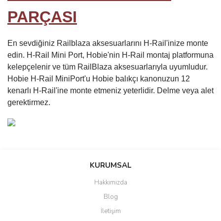
PARÇASI
En sevdiğiniz Railblaza aksesuarlarını H-Rail'inize monte
edin. H-Rail Mini Port, Hobie'nin H-Rail montaj platformuna
kelepçelenir ve tüm RailBlaza aksesuarlarıyla uyumludur.
Hobie H-Rail MiniPort'u Hobie balıkçı kanonuzun 12
kenarlı H-Rail'ine monte etmeniz yeterlidir. Delme veya alet
gerektirmez.
Bu ürünün fiyat bilgisi, resim, ürün açıklamalarında ve diğer
konularda yetersiz gördüğünüz noktaları öneri formunu kullanarak
Bu ürüne ilk yorumu siz yapın!
KURUMSAL
tarafımıza iletebilirsiniz.
Görüş ve önerileriniz için teşekkür ederiz.
Hakkımızda
Yorum Yaz
Blog
Ürün resmi kalitesiz, bozuk veya görüntülenemiyor.
İletişim
Ürün açıklamasında eksik bilgiler bulunuyor.