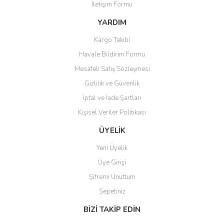
İletişim Formu
Ürün bilgilerinde hatalar bulunuyor.
Ürün fiyatı diğer sitelerden daha pahalı.
YARDIM
Bu ürüne benzer farklı alternatifler olmalı.
Kargo Takibi
Havale Bildirim Formu
Mesafeli Satış Sözleşmesi
Gizlilik ve Güvenlik
İptal ve İade Şartları
Gönder
Kişisel Veriler Politikası
ÜYELİK
Yeni Üyelik
Üye Girişi
Şifremi Unuttum
Sepetiniz
BİZİ TAKİP EDİN