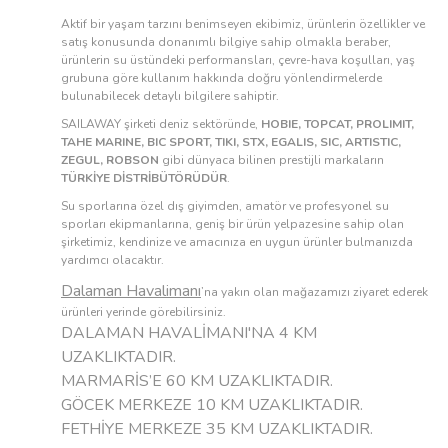
Aktif bir yaşam tarzını benimseyen ekibimiz, ürünlerin özellikler ve
satış konusunda donanımlı bilgiye sahip olmakla beraber,
ürünlerin su üstündeki performansları, çevre-hava koşulları, yaş
grubuna göre kullanım hakkında doğru yönlendirmelerde
bulunabilecek detaylı bilgilere sahiptir.
SAILAWAY şirketi deniz sektöründe,
HOBIE, TOPCAT, PROLIMIT,
TAHE MARINE, BIC SPORT, TIKI, STX, EGALIS, SIC, ARTISTIC,
ZEGUL, ROBSON
gibi dünyaca bilinen prestijli markaların
TÜRKİYE DİSTRİBÜTÖRÜDÜR
.
Su sporlarına özel dış giyimden, amatör ve profesyonel su
sporları ekipmanlarına, geniş bir ürün yelpazesine sahip olan
şirketimiz, kendinize ve amacınıza en uygun ürünler bulmanızda
yardımcı olacaktır.
Dalaman Havalimanı
’na yakın olan mağazamızı ziyaret ederek
ürünleri yerinde görebilirsiniz.
DALAMAN HAVALİMANI'NA 4 KM
UZAKLIKTADIR.
MARMARİS’E 60 KM UZAKLIKTADIR.
GÖCEK MERKEZE 10 KM UZAKLIKTADIR.
FETHİYE MERKEZE 35 KM UZAKLIKTADIR.