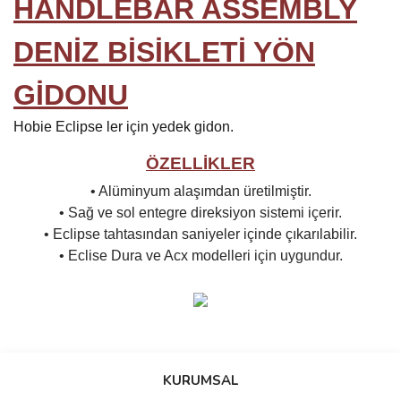
HANDLEBAR ASSEMBLY
DENİZ BİSİKLETİ YÖN
GİDONU
Hobie Eclipse ler için yedek gidon.
ÖZELLİKLER
• Alüminyum alaşımdan üretilmiştir.
• Sağ ve sol entegre direksiyon sistemi içerir.
• Eclipse tahtasından saniyeler içinde çıkarılabilir.
• Eclise Dura ve Acx modelleri için uygundur.
Bu ürünün fiyat bilgisi, resim, ürün açıklamalarında ve diğer
konularda yetersiz gördüğünüz noktaları öneri formunu kullanarak
Bu ürüne ilk yorumu siz yapın!
KURUMSAL
tarafımıza iletebilirsiniz.
Görüş ve önerileriniz için teşekkür ederiz.