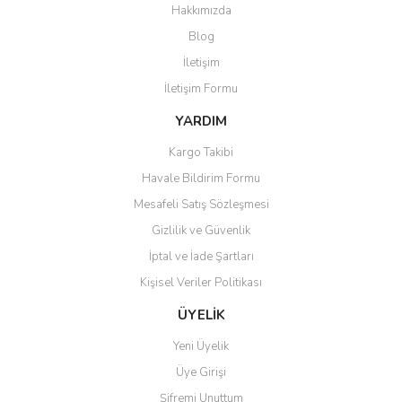
Hakkımızda
Yorum Yaz
Blog
Ürün resmi kalitesiz, bozuk veya görüntülenemiyor.
İletişim
Ürün açıklamasında eksik bilgiler bulunuyor.
İletişim Formu
Ürün bilgilerinde hatalar bulunuyor.
Ürün fiyatı diğer sitelerden daha pahalı.
YARDIM
Bu ürüne benzer farklı alternatifler olmalı.
Kargo Takibi
Havale Bildirim Formu
Mesafeli Satış Sözleşmesi
Gizlilik ve Güvenlik
İptal ve İade Şartları
Gönder
Kişisel Veriler Politikası
ÜYELİK
Yeni Üyelik
Üye Girişi
Şifremi Unuttum