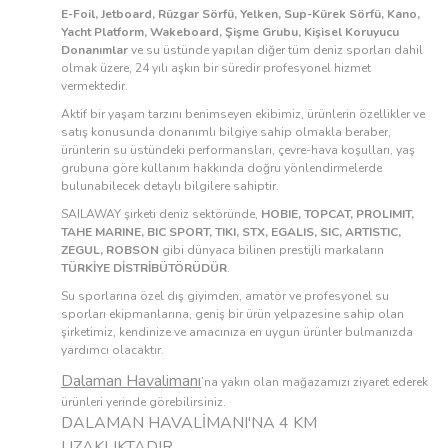
E-Foil, Jetboard, Rüzgar Sörfü, Yelken, Sup-Kürek Sörfü, Kano,
Yacht Platform, Wakeboard, Şişme Grubu, Kişisel Koruyucu
Donanımlar
ve su üstünde yapılan diğer tüm deniz sporları dahil
olmak üzere, 24 yılı aşkın bir süredir profesyonel hizmet
vermektedir.
Aktif bir yaşam tarzını benimseyen ekibimiz, ürünlerin özellikler ve
satış konusunda donanımlı bilgiye sahip olmakla beraber,
ürünlerin su üstündeki performansları, çevre-hava koşulları, yaş
grubuna göre kullanım hakkında doğru yönlendirmelerde
bulunabilecek detaylı bilgilere sahiptir.
SAILAWAY şirketi deniz sektöründe,
HOBIE, TOPCAT, PROLIMIT,
TAHE MARINE, BIC SPORT, TIKI, STX, EGALIS, SIC, ARTISTIC,
ZEGUL, ROBSON
gibi dünyaca bilinen prestijli markaların
TÜRKİYE DİSTRİBÜTÖRÜDÜR
.
Su sporlarına özel dış giyimden, amatör ve profesyonel su
sporları ekipmanlarına, geniş bir ürün yelpazesine sahip olan
şirketimiz, kendinize ve amacınıza en uygun ürünler bulmanızda
yardımcı olacaktır.
Dalaman Havalimanı
’na yakın olan mağazamızı ziyaret ederek
ürünleri yerinde görebilirsiniz.
DALAMAN HAVALİMANI'NA 4 KM
UZAKLIKTADIR.