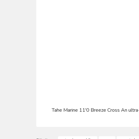
Tahe Marine 11'0 Breeze Cross An ultra-st
Bu ürünün fiyat bilgisi, resim, ürün açıklamalarında 