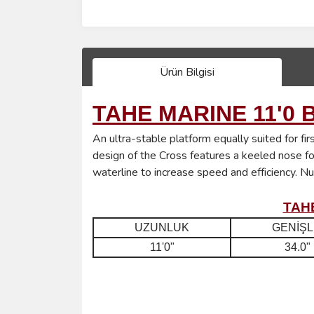
Ürün Bilgisi
TAHE MARINE 11'0
An ultra-stable platform equally suited for fi
design of the Cross features a keeled nose for 
waterline to increase speed and efficiency. 
TAH
UZUNLUK
GENİŞL
11'0"
34.0"