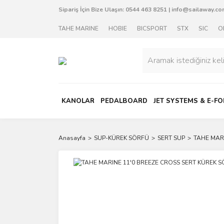
Sipariş İçin Bize Ulaşın:
0544 463 8251
|
info@sailaway.com
TAHE MARINE
HOBIE
BICSPORT
STX
SIC
O
KANOLAR
PEDALBOARD
JET SYSTEMS & E-FO
Anasayfa
SUP-KÜREK SÖRFÜ
SERT SUP
TAHE MAR