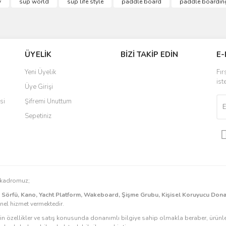
y
sup world
sup life style
paddle board
paddle boardin
Bu ürüne ilk yorumu siz yapın!
r.
Yorum Yaz
ÜYELİK
BİZİ TAKİP EDİN
E-
Yeni Üyelik
Fır
ist
Üye Girişi
si
Şifremi Unuttum
Sepetiniz
Gönder
n kadromuz;
k Sörfü, Kano, Yacht Platform, Wakeboard, Şişme Grubu, Kişisel Koruyucu Don
onel hizmet vermektedir.
rin özellikler ve satış konusunda donanımlı bilgiye sahip olmakla beraber, ürünle