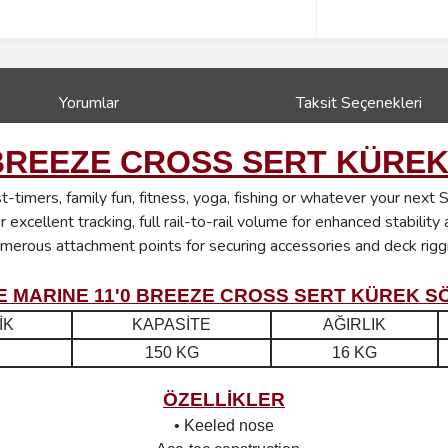
Yorumlar
Taksit Seçenekleri
 BREEZE CROSS SERT KÜRE
rst-timers, family fun, fitness, yoga, fishing or whatever your nex
excellent tracking, full rail-to-rail volume for enhanced stabilit
Numerous attachment points for securing accessories and deck rig
E MARINE 11'0 BREEZE CROSS SERT KÜREK S
İK
KAPASİTE
AĞIRLIK
150 KG
16 KG
ÖZELLİKLER
• Keeled nose