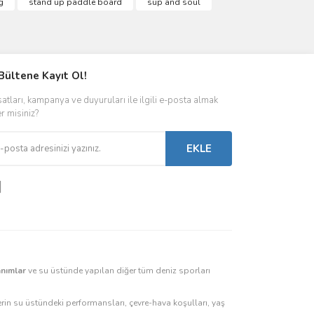
g
stand up paddle board
sup and soul
Bültene Kayıt Ol!
satları, kampanya ve duyuruları ile ilgili e-posta almak
er misiniz?
EKLE
anımlar
ve su üstünde yapılan diğer tüm deniz sporları
rin su üstündeki performansları, çevre-hava koşulları, yaş