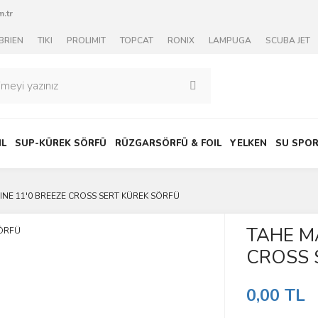
.tr
BRIEN
TIKI
PROLIMIT
TOPCAT
RONIX
LAMPUGA
SCUBA JET
IL
SUP-KÜREK SÖRFÜ
RÜZGARSÖRFÜ & FOIL
YELKEN
SU SPOR
INE 11'0 BREEZE CROSS SERT KÜREK SÖRFÜ
TAHE M
CROSS 
0,00 TL