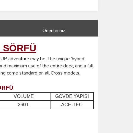
Önerileriniz
K SÖRFÜ
t SUP adventure may be. The unique ‘hybrid’
y and maximum use of the entire deck, and a full
ging come standard on all Cross models.
ÖRFÜ
VOLUME
GÖVDE YAPISI
260 L
ACE-TEC