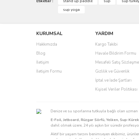
Görüş ve önerileriniz için teşekkür ederiz.
Etiketler :
stand up paddle
sup
sup turke
sup yoga
Ürün resmi kalitesiz, bozuk veya görüntülenemiyo
Ürün açıklamasında eksik bilgiler bulunuyor.
KURUMSAL
YARDIM
Ürün bilgilerinde hatalar bulunuyor.
Ürün fiyatı diğer sitelerden daha pahalı.
Hakkımızda
Kargo Takibi
Bu ürüne benzer farklı alternatifler olmalı.
Blog
Havale Bildirim Formu
İletişim
Mesafeli Satış Sözleşme
İletişim Formu
Gizlilik ve Güvenlik
İptal ve İade Şartları
Kişisel Veriler Politikası
Denize ve su sporlarına tutkuyla bağlı olan uzma
E-Foil, Jetboard, Rüzgar Sörfü, Yelken, Sup-Küre
dahil olmak üzere, 24 yılı aşkın bir süredir profesy
Aktif bir yaşam tarzını benimseyen ekibimiz, ürünle