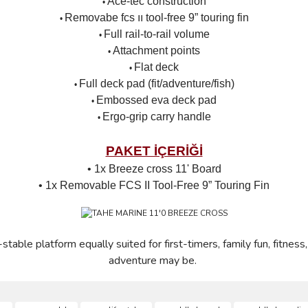
Ace-tec construction
•
Removabe fcs ıı tool-free 9” touring fin
•
Full rail-to-rail volume
•
Attachment points
•
Flat deck
•
Full deck pad (fit/adventure/fish)
•
Embossed eva deck pad
•
Ergo-grip carry handle
•
PAKET İÇERİĞİ
• 1x Breeze cross 11' Board
•
1x Removable FCS II Tool-Free 9” Touring Fin
able platform equally suited for first-timers, family fun, fitnes
adventure may be.
ve diğer konularda yetersiz gördüğünüz noktaları öneri formunu kullanarak taraf